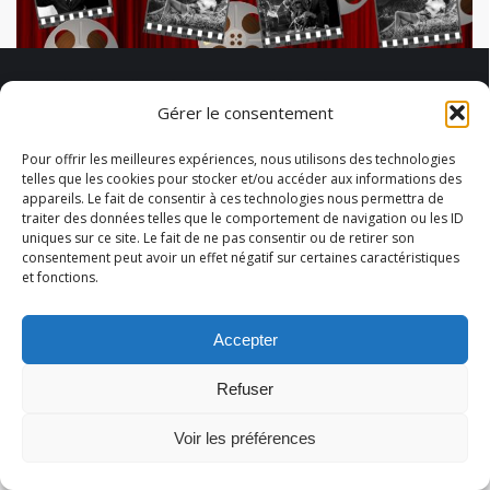
L’INA, mémoire de la télévision
Gérer le consentement
française
Pour offrir les meilleures expériences, nous utilisons des technologies
Cet acronyme est bien connu en France, car pour
telles que les cookies pour stocker et/ou accéder aux informations des
beaucoup il évoque de très grands souvenirs.
appareils. Le fait de consentir à ces technologies nous permettra de
traiter des données telles que le comportement de navigation ou les ID
L’Institut National de l’Archive (INA) est la
uniques sur ce site. Le fait de ne pas consentir ou de retirer son
mémoire audiovisuelle de la France. Depuis sa
consentement peut avoir un effet négatif sur certaines caractéristiques
création en 1974,
et fonctions.
Accepter
© 2026 Abélart Formations
Refuser
Menu secondaire
Voir les préférences