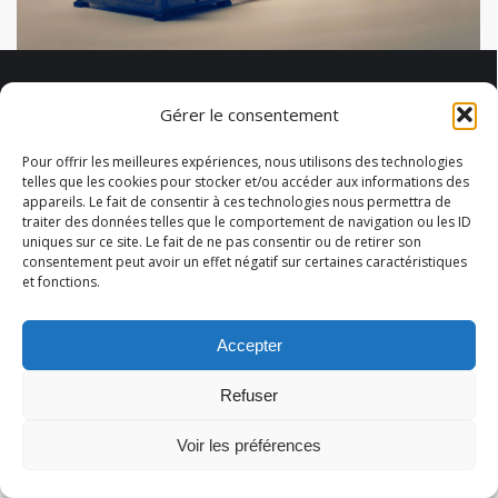
Auteurs, votre œuvre mérite une bonne
Gérer le consentement
note
Pour offrir les meilleures expériences, nous utilisons des technologies
C’est un exercice difficile que de présenter son
telles que les cookies pour stocker et/ou accéder aux informations des
projet. Entre stress et envie de trop bien faire, il
appareils. Le fait de consentir à ces technologies nous permettra de
traiter des données telles que le comportement de navigation ou les ID
est souvent courant que la fameuse note
uniques sur ce site. Le fait de ne pas consentir ou de retirer son
d’intention soit bâclée. Stardust MasterClass
consentement peut avoir un effet négatif sur certaines caractéristiques
vous livre quelques conseils.
et fonctions.
Accepter
Refuser
© 2026 Abélart Formations
Menu secondaire
Voir les préférences