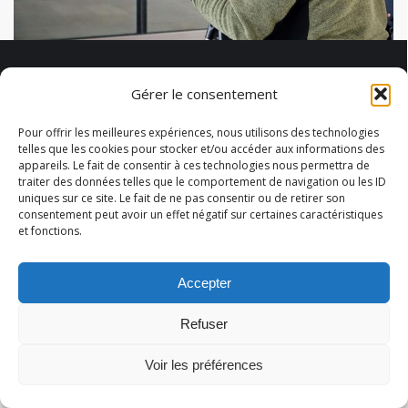
Coronavirus : Un air de déjà-vu
Gérer le consentement
Les films catastrophes sont généralement
connus pour exagérer les sensations
Pour offrir les meilleures expériences, nous utilisons des technologies
telles que les cookies pour stocker et/ou accéder aux informations des
d’apocalypses. Certains films ont cependant eu le
appareils. Le fait de consentir à ces technologies nous permettra de
nez creux en anticipant la crise du coronavirus
traiter des données telles que le comportement de navigation ou les ID
uniques sur ce site. Le fait de ne pas consentir ou de retirer son
que nous traversons.
consentement peut avoir un effet négatif sur certaines caractéristiques
et fonctions.
Accepter
© 2026 Abélart Formations
Menu secondaire
Refuser
Voir les préférences