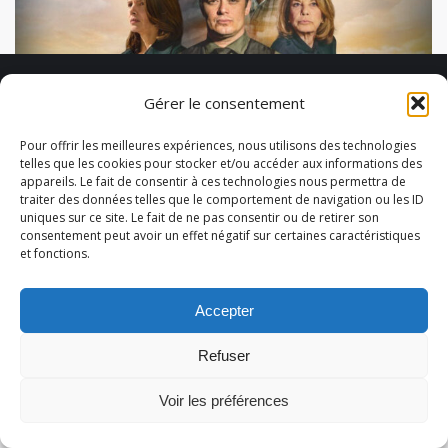
« Tout cela je te le donnerai » – le 07/02
Gérer le consentement
sur France 2
Pour offrir les meilleures expériences, nous utilisons des technologies
« Tout cela je te le donnerai », série diffusée sur
telles que les cookies pour stocker et/ou accéder aux informations des
appareils. Le fait de consentir à ces technologies nous permettra de
France 2 dès le 7 février prochain, produit
traiter des données telles que le comportement de navigation ou les ID
notamment par Caroline Dhainaut
uniques sur ce site. Le fait de ne pas consentir ou de retirer son
consentement peut avoir un effet négatif sur certaines caractéristiques
et fonctions.
Accepter
© 2026 Abélart Formations
Menu secondaire
Refuser
Voir les préférences