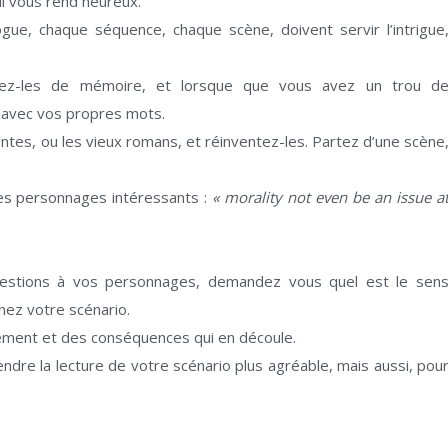
i vous rend heureux.
ue, chaque séquence, chaque scène, doivent servir l’intrigue
ivez-les de mémoire, et lorsque que vous avez un trou d
s avec vos propres mots.
contes, ou les vieux romans, et réinventez-les. Partez d’une scène
des personnages intéressants :
« morality not even be an issue a
stions à vos personnages, demandez vous quel est le sen
nez votre scénario.
ement et des conséquences qui en découle.
ndre la lecture de votre scénario plus agréable, mais aussi, pou