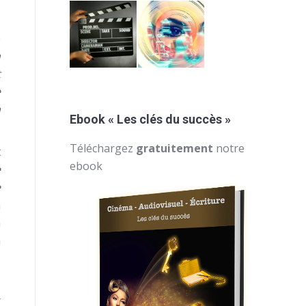
e
n
t
e
a
Ebook « Les clés du succès »
Téléchargez
gratuitement
notre
t
ebook
e
e
n
n
a
,
r