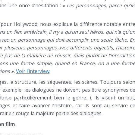
ans une once d’hésitation :
« Les personnages, parce qu’il
 pour Hollywood, nous explique la différence notable entr
s un film américain, il n’y a qu’un seul héros, qui n’a qu’u
 avec un personnage qui doit accomplir une seule tâche. E
 plusieurs personnages avec différents objectifs, l’histoir
e pas de la manière de réussir, mais plutôt de l’interactio
dons une forme simple, quand en France, on a une form
tions ».
Voir l’interview
.
es, la structure, les séquences, les scènes. Toujours selo
r exemple, les dialogues ne doivent pas être synonymes d
rise particulièrement bien le genre…). Ils visent un but
es et faire avancer l’histoire, car ils sont au service d
arrait en rouge la majeure partie des dialogues.
on film