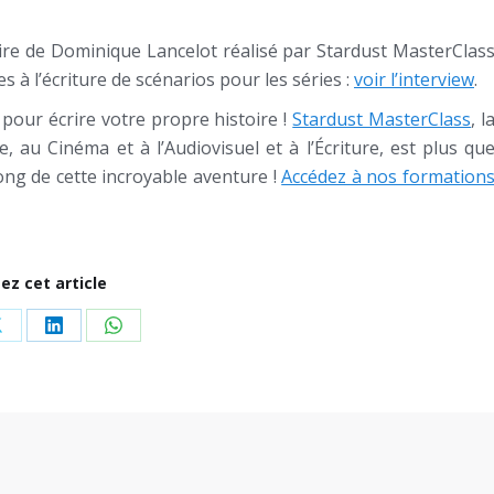
aire de Dominique Lancelot réalisé par Stardust MasterClas
s à l’écriture de scénarios pour les séries :
voir l’interview
.
 pour écrire votre propre histoire !
Stardust MasterClass
, l
, au Cinéma et à l’Audiovisuel et à l’Écriture, est plus qu
ng de cette incroyable aventure !
Accédez à nos formation
ez cet article
Share
Share
Share
on
on
on
ok
X
LinkedIn
WhatsApp