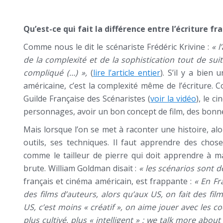
Qu’est-ce qui fait la différence entre l’écriture f
Comme nous le dit le scénariste Frédéric Krivine :
« l
de la complexité et de la sophistication tout de sui
compliqué (…) »,
(
lire l’article entier
). S’il y a bien 
américaine, c’est la complexité même de l’écriture. 
Guilde Française des Scénaristes (
voir la vidéo
), le c
personnages, avoir un bon concept de film, des bonnes i
Mais lorsque l’on se met à raconter une histoire, al
outils, ses techniques. Il faut apprendre des chos
comme le tailleur de pierre qui doit apprendre à ma
brute. William Goldman disait :
« les scénarios sont d
français et cinéma américain, est frappante :
« En Fr
des films d’auteurs, alors qu’aux US, on fait des film
US, c’est moins « créatif », on aime jouer avec les c
plus cultivé, plus « intelligent » : we talk more ab