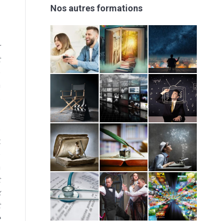
Nos autres formations
r
t
e
a
s
s
t
e
a
t
x
t
e