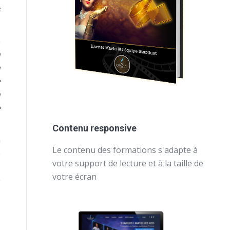
s
e
n
n
e
n
e
Contenu responsive
n
Le contenu des formations s'adapte à
e
votre support de lecture et à la taille de
,
votre écran
e