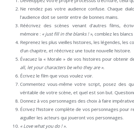
Développez votre propre processus d’écriture, celui qu
Ne rendez pas votre audience confuse. Chaque dialog
l’audience doit se sentir entre de bonnes mains.
Réécrivez des scènes venant d’autres films, écr
mémoire :
« just fill in the blanks ! »
, comblez les blanc
Reprenez les plus vieilles histoires, les légendes, les 
d’un chapitre, et réécrivez une toute nouvelle histoire.
Évacuez la « Morale » de vos histoires pour obtenir 
all, let your characters be who they are ».
Écrivez le film que vous voulez voir.
Commentez vous-même votre script, posez des que
véritable de votre scène, et quel est son but. Question
Donnez à vos personnages des choix à faire impérativ
Écrivez l’histoire complète de vos personnages pour re
aiguiller les acteurs qui joueront vos personnages.
« Love what you do ! ».