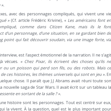
 ».
plexes, avec des personnages compliqués, qui vivent une vi
iqué »
(Cf. article Frédéric Krivine), «
Les américains font e
 compliqué, comme dans Citizen Kane, mais ils le fon
ect d’un personnage, d’une situation, en se gardant bien d
g point qui fait découvrir soudain, via une image forte, vi
terview, est l’aspect émotionnel de la narration. Il ne s’agi
éjà vécues.
« Chez Pixar, ils écrivent des choses qu’ils n
r ou un poisson qui perd son fils, ou des robots. Mais c
 de ces histoires, les thèmes universels qui sont en jeu ».
E
elque chose. Il paraît que J.J Abrams avait réuni toute so
a nouvelle saga de Star Wars. Il avait écrit sur un tableau l
essente en sortant de la salle ? ».
une histoire sont les personnages. Tout est centré sur eux
qui la vivent. À la question, quel est le plus important pou