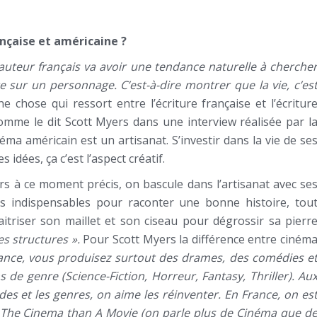
rançaise et américaine ?
’auteur français va avoir une tendance naturelle à cherche
te sur un personnage. C’est-à-dire montrer que la vie, c’es
une chose qui ressort entre l’écriture française et l’écritur
Comme le dit Scott Myers dans une interview réalisée par l
inéma américain est un artisanat. S’investir dans la vie de se
dées, ça c’est l’aspect créatif.
ors à ce moment précis, on bascule dans l’artisanat avec se
es indispensables pour raconter une bonne histoire, tou
itriser son maillet et son ciseau pour dégrossir sa pierr
es structures ».
Pour Scott Myers la différence entre ciném
ance, vous produisez surtout des drames, des comédies e
s de genre (Science-Fiction, Horreur, Fantasy, Thriller). Au
odes et les genres, on aime les réinventer. En France, on es
out The Cinema than A Movie (on parle plus de Cinéma que d