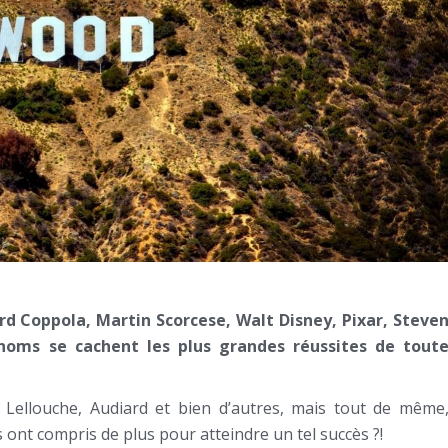
rd Coppola, Martin Scorcese, Walt Disney, Pixar, Steve
noms se cachent les plus grandes réussites de tout
, Lellouche, Audiard et bien d’autres, mais tout de même
 ont compris de plus pour atteindre un tel succès ?!