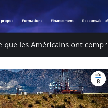
 propos
Formations
Financement
Responsabilit
e que les Américains ont compri
DÉC
8