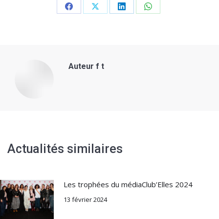
Share
Share
Share
Share
on
on
on
on
Facebook
X
LinkedIn
WhatsApp
Auteur
f t
Actualités similaires
Les trophées du médiaClub’Elles 2024
13 février 2024