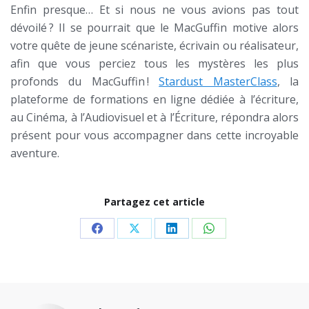
Enfin presque… Et si nous ne vous avions pas tout
dévoilé ? Il se pourrait que le MacGuffin motive alors
votre quête de jeune scénariste, écrivain ou réalisateur,
afin que vous perciez tous les mystères les plus
profonds du MacGuffin !
Stardust MasterClass
, la
plateforme de formations en ligne dédiée à l’écriture,
au Cinéma, à l’Audiovisuel et à l’Écriture, répondra alors
présent pour vous accompagner dans cette incroyable
aventure.
Partagez cet article
Share
Share
Share
Share
on
on
on
on
Facebook
X
LinkedIn
WhatsApp