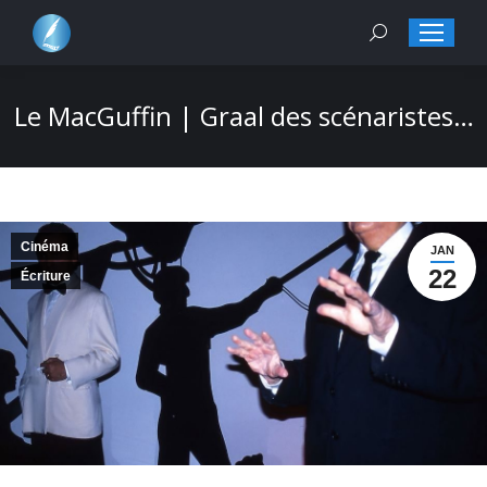
Search:
Le MacGuffin | Graal des scénaristes…
Cinéma
JAN
22
Écriture