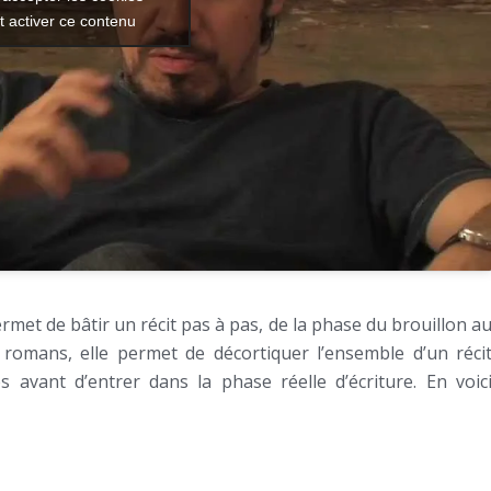
t activer ce contenu
rmet de bâtir un récit pas à pas, de la phase du brouillon a
s romans, elle permet de décortiquer l’ensemble d’un réci
 avant d’entrer dans la phase réelle d’écriture. En voic