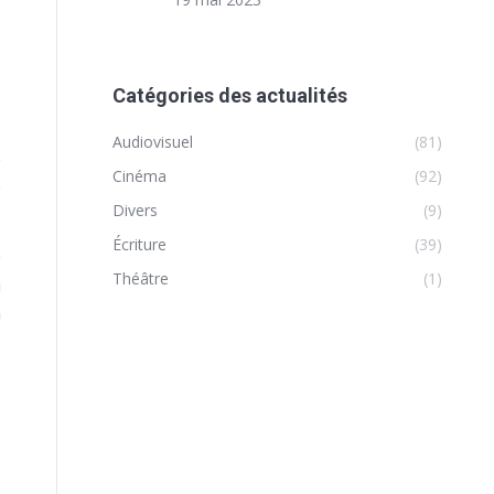
Catégories des actualités
Audiovisuel
(81)
e
Cinéma
(92)
e
Divers
(9)
Écriture
(39)
e
Théâtre
(1)
à
n