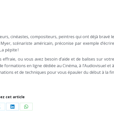
teurs, cinéastes, compositeurs, peintres qui ont déjà bravé l
tt Myer, scénariste américain, préconise par exemple d’écrir
a pépite !
 effraie, ou vous avez besoin d’aide et de balises sur votr
de formations en ligne dédiée au Cinéma, à l’Audiovisuel et 
ations et de techniques pour vous épauler du début à la fi
ez cet article
Share
Share
Share