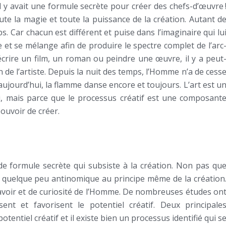
’il y avait une formule secrète pour créer des chefs-d’œuvre 
ute la magie et toute la puissance de la création. Autant d
. Car chacun est différent et puise dans l’imaginaire qui lu
e et se mélange afin de produire le spectre complet de l’arc
r écrire un film, un roman ou peindre une œuvre, il y a peut
 de l’artiste. Depuis la nuit des temps, l’Homme n’a de cess
jourd’hui, la flamme danse encore et toujours. L’art est u
 mais parce que le processus créatif est une composant
ouvoir de créer.
e formule secrète qui subsiste à la création. Non pas qu
it quelque peu antinomique au principe même de la création
savoir et de curiosité de l’Homme. De nombreuses études on
ent et favorisent le potentiel créatif. Deux principale
ntiel créatif et il existe bien un processus identifié qui s