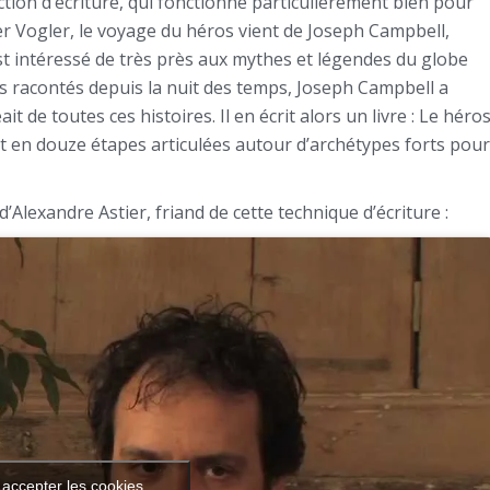
ction d’écriture, qui fonctionne particulièrement bien pour
r Vogler, le voyage du héros vient de Joseph Campbell,
st intéressé de très près aux mythes et légendes du globe
ts racontés depuis la nuit des temps, Joseph Campbell a
de toutes ces histoires. Il en écrit alors un livre : Le héro
écit en douze étapes articulées autour d’archétypes forts pour
’Alexandre Astier, friand de cette technique d’écriture :
 accepter les cookies