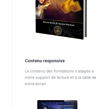
s
t
,
s
s
s
a
Contenu responsive
Le contenu des formations s'adapte à
votre support de lecture et à la taille de
s
votre écran
e