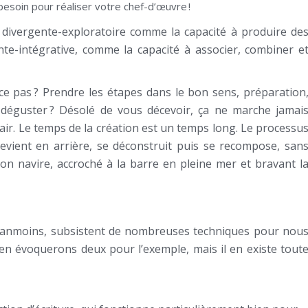
esoin pour réaliser votre chef-d’œuvre !
 divergente-exploratoire comme la capacité à produire de
nte-intégrative, comme la capacité à associer, combiner e
ce pas ? Prendre les étapes dans le bon sens, préparation
is déguster ? Désolé de vous décevoir, ça ne marche jamai
air. Le temps de la création est un temps long. Le processu
revient en arrière, se déconstruit puis se recompose, san
 son navire, accroché à la barre en pleine mer et bravant l
, néanmoins, subsistent de nombreuses techniques pour nou
s en évoquerons deux pour l’exemple, mais il en existe tout