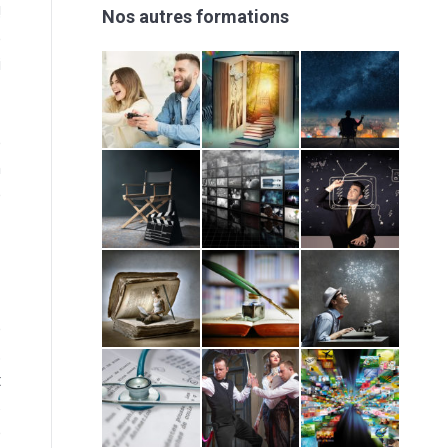
!
Nos autres formations
e
i
-
-
e
n
e
e
.
t
s
e