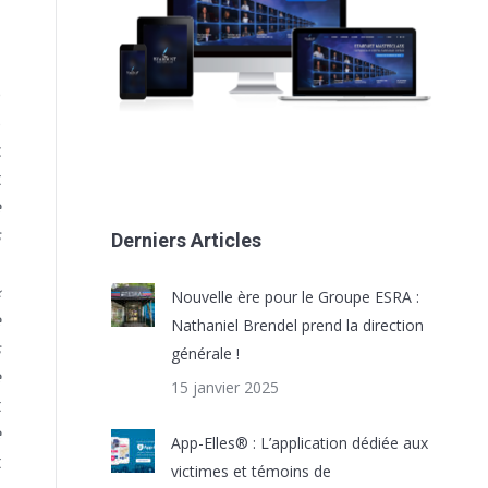
e
%
c
t
e
s
Derniers Articles
«
Nouvelle ère pour le Groupe ESRA :
e
Nathaniel Brendel prend la direction
s
générale !
e
15 janvier 2025
t
e
App-Elles® : L’application dédiée aux
t
victimes et témoins de