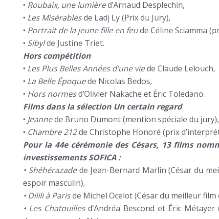
•
Roubaix, une lumière
d’Arnaud Desplechin,
•
Les Misérables
de Ladj Ly (Prix du Jury),
•
Portrait de la jeune fille en feu
de Céline Sciamma (pr
•
Sibyl
de Justine Triet.
Hors compétition
•
Les Plus Belles Années d’une vie
de Claude Lelouch,
•
La Belle Époque
de Nicolas Bedos,
•
Hors normes
d’Olivier Nakache et Éric Toledano.
Films dans la sélection Un certain regard
•
Jeanne
de Bruno Dumont (mention spéciale du jury),
•
Chambre 212
de Christophe Honoré (prix d’interpré
Pour la 44e cérémonie des Césars, 13 films nomm
investissements SOFICA :
•
Shéhérazade
de Jean-Bernard Marlin (César du meil
espoir masculin),
•
Dilili à Paris
de Michel Ocelot (César du meilleur film 
•
Les Chatouilles
d’Andréa Bescond et Éric Métayer (