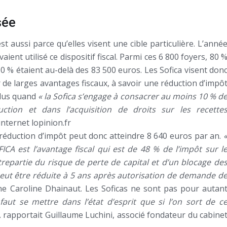
sée
st aussi parce qu’elles visent une cible particulière. L’anné
aient utilisé ce dispositif fiscal. Parmi ces 6 800 foyers, 80 
0 % étaient au-delà des 83 500 euros. Les Sofica visent don
 de larges avantages fiscaux, à savoir une réduction d’impô
plus quand
« la Sofica s’engage à consacrer au moins 10 % d
tion et dans l’acquisition de droits sur les recette
internet lopinion.fr
a réduction d’impôt peut donc atteindre 8 640 euros par an.
FICA est l’avantage fiscal qui est de 48 % de l’impôt sur l
trepartie du risque de perte de capital et d’un blocage de
ut être réduite à 5 ans après autorisation de demande d
ne Caroline Dhainaut. Les Soficas ne sont pas pour autan
 faut se mettre dans l’état d’esprit que si l’on sort de c
,
rapportait Guillaume Luchini, associé fondateur du cabine