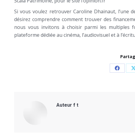
Scala Patrimoine, pour le site l’opinion.fr
Si vous voulez retrouver Caroline Dhainaut, l’une d
désirez comprendre comment trouver des financemen
nous vous invitons à choisir parmi les multiples
plateforme dédiée au cinéma, l’audiovisuel et à l’écritu
Partag
Share
on
Facebo
Auteur
f t