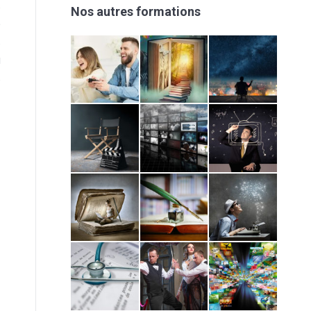
s
Nos autres formations
e
s
u
s