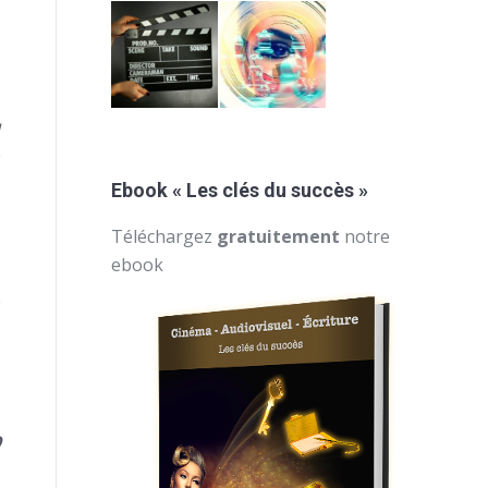
e
u
e
Ebook « Les clés du succès »
Téléchargez
gratuitement
notre
ebook
s
e
s
9