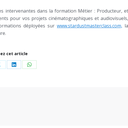
es intervenantes dans la formation Métier : Producteur, e
ts pour vos projets cinématographiques et audiovisuels
 formations déployées sur
www.stardustmasterclass.com,
l
re.
ez cet article
Share
Share
Share
on
on
on
ok
X
LinkedIn
WhatsApp