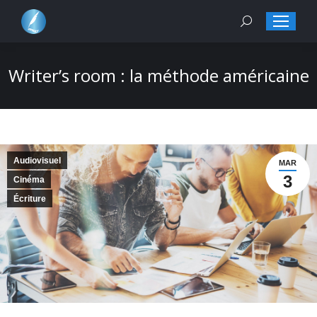
Search:
Writer’s room : la méthode américaine
Audiovisuel
MAR
3
Cinéma
Écriture