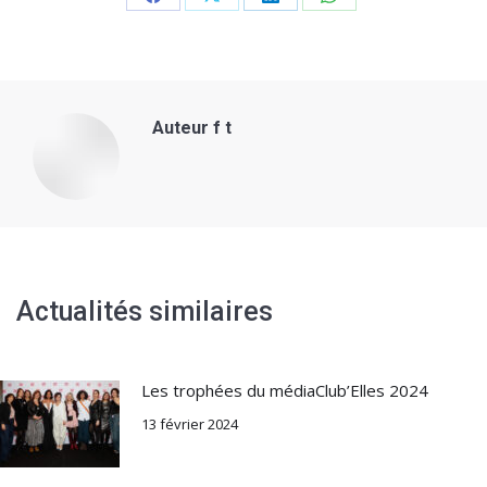
Share
Share
Share
Share
on
on
on
on
Facebook
X
LinkedIn
WhatsApp
Auteur
f t
Actualités similaires
Les trophées du médiaClub’Elles 2024
13 février 2024