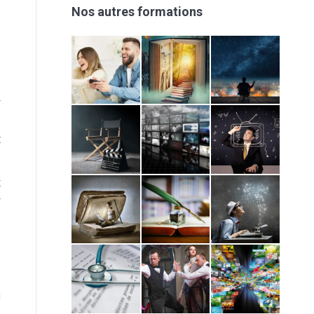
Nos autres formations
r
s
t
x
r
a