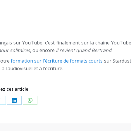
ançais sur YouTube, c’est finalement sur la chaine YouTub
our solitaires
, ou encore
Il revient quand Bertrand
.
notre
formation sur l’écriture de formats courts
sur Stardus
 l’audiovisuel et à l’écriture.
ez cet article
Share
Share
Share
on
on
on
ok
X
LinkedIn
WhatsApp