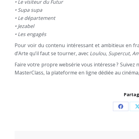
• Le visiteur du Futur
• Supa supa
• Le département
• Jezabel
• Les engagés
Pour voir du contenu intéressant et ambitieux en fr
d’Arte qu’il faut se tourner, avec
Loulou
,
Supercut
,
Am
Faire votre propre websérie vous intéresse ? Suivez 
MasterClass, la plateforme en ligne dédiée au cinéma, à
Partag
Share
on
Facebo