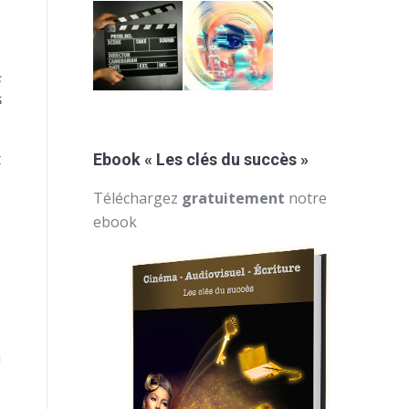
s
e
s
é
t
Ebook « Les clés du succès »
e
Téléchargez
gratuitement
notre
s
ebook
e
e
p
s
u