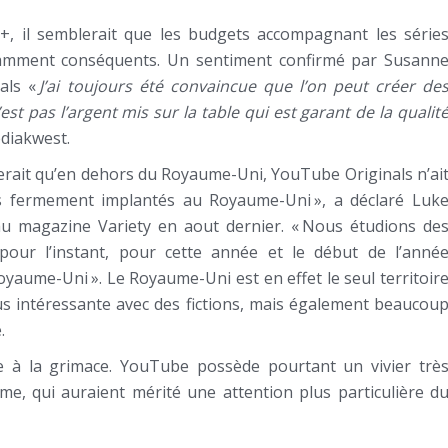
, il semblerait que les budgets accompagnant les série
isamment conséquents. Un sentiment confirmé par Susann
als «
J’ai toujours été convaincue que l’on peut créer de
st pas l’argent mis sur la table qui est garant de la qualit
ediakwest.
blerait qu’en dehors du Royaume-Uni, YouTube Originals n’ai
ns fermement implantés au Royaume-Uni », a déclaré Luk
 magazine Variety en aout dernier. « Nous étudions de
 pour l’instant, pour cette année et le début de l’anné
yaume-Uni ». Le Royaume-Uni est en effet le seul territoir
us intéressante avec des fictions, mais également beaucou
.
pe à la grimace. YouTube possède pourtant un vivier trè
me, qui auraient mérité une attention plus particulière d