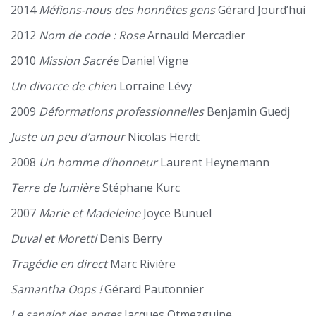
2014
Méfions-nous des honnêtes gens
Gérard Jourd’hui
2012
Nom de code : Rose
Arnauld Mercadier
2010
Mission Sacrée
Daniel Vigne
Un divorce de chien
Lorraine Lévy
2009
Déformations professionnelles
Benjamin Guedj
Juste un peu d’amour
Nicolas Herdt
2008
Un homme d’honneur
Laurent Heynemann
Terre de lumière
Stéphane Kurc
2007
Marie et Madeleine
Joyce Bunuel
Duval et Moretti
Denis Berry
Tragédie en direct
Marc Rivière
Samantha Oops !
Gérard Pautonnier
Le sanglot des anges
Jacques Otmezguine