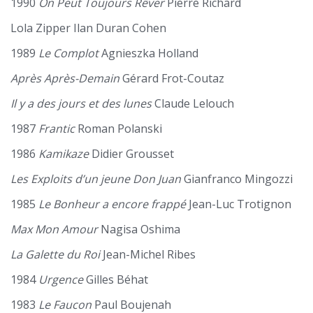
1990
On Peut Toujours Rêver
Pierre Richard
Lola Zipper Ilan Duran Cohen
1989
Le Complot
Agnieszka Holland
Après Après-Demain
Gérard Frot-Coutaz
Il y a des jours et des lunes
Claude Lelouch
1987
Frantic
Roman Polanski
1986
Kamikaze
Didier Grousset
Les Exploits d’un jeune Don Juan
Gianfranco Mingozzi
1985
Le Bonheur a encore frappé
Jean-Luc Trotignon
Max Mon Amour
Nagisa Oshima
La Galette du Roi
Jean-Michel Ribes
1984
Urgence
Gilles Béhat
1983
Le Faucon
Paul Boujenah