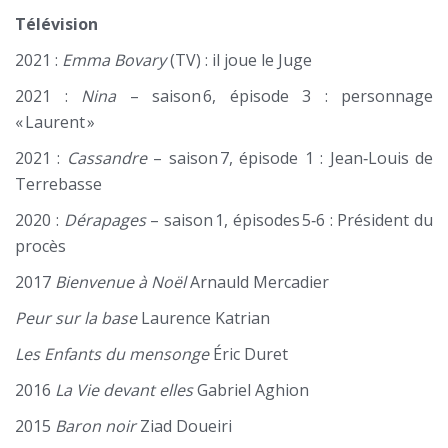
Télévision
2021 :
Emma Bovary
(TV) : il joue le Juge
2021 :
Nina
– saison 6, épisode 3 : personnage
« Laurent »
2021 :
Cassandre
– saison 7, épisode 1 : Jean‑Louis de
Terrebasse
2020 :
Dérapages
– saison 1, épisodes 5‑6 : Président du
procès
2017
Bienvenue à Noël
Arnauld Mercadier
Peur sur la base
Laurence Katrian
Les Enfants du mensonge
Éric Duret
2016
La Vie devant elles
Gabriel Aghion
2015
Baron noir
Ziad Doueiri