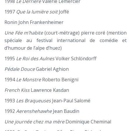
1998
Le Derrière
Valérie Lemercier
1997
Que la lumière soit
Joffé
Ronin John Frankenheimer
Une Fée m’habite
(court-métrage) pierre coré (mention
spéciale au festival international de comédie et
d’humour de l’alpe d’huez)
1995
Le Roi des Aulnes
Volker Schlöndorff
Pédale Douce
Gabriel Aghion
1994
Le Monstre
Roberto Benigni
French Kiss
Lawrence Kasdan
1993
Les Braqueuses
Jean-Paul Salomé
1992
Aerenshehawhe
Jean Baudin
Une journée chez ma mère
Dominique Cheminal