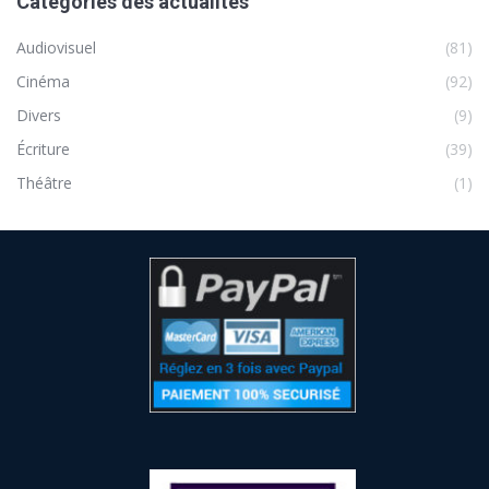
Catégories des actualités
Audiovisuel
(81)
Cinéma
(92)
Divers
(9)
Écriture
(39)
Théâtre
(1)