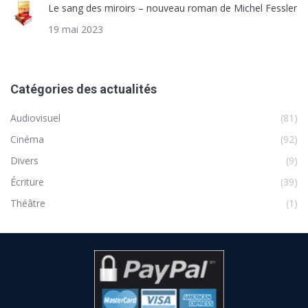
Le sang des miroirs – nouveau roman de Michel Fessler
19 mai 2023
Catégories des actualités
Audiovisuel
(81)
Cinéma
(92)
Divers
(9)
Écriture
(39)
Théâtre
(1)