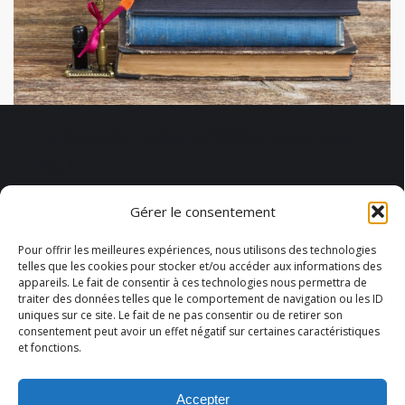
La Rentrée Littéraire 2020 a bel et bien
lieu !
Une bonne nouvelle pour cet Été 2020, la
Gérer le consentement
rentrée littéraire a bel et bien lieu, malgré la
crise sanitaire qui continue cependant à avoir un
Pour offrir les meilleures expériences, nous utilisons des technologies
telles que les cookies pour stocker et/ou accéder aux informations des
impact sur nos vies. Alors que nos théâtres n’ont
appareils. Le fait de consentir à ces technologies nous permettra de
pas tout à fait repris leur saison culturelle, et
traiter des données telles que le comportement de navigation ou les ID
uniques sur ce site. Le fait de ne pas consentir ou de retirer son
que la programmation cinématographique pâtit
consentement peut avoir un effet négatif sur certaines caractéristiques
des événements de ces derniers mois,
et fonctions.
réjouissons-nous, la rentrée littéraire est plus
que vivante !
Accepter