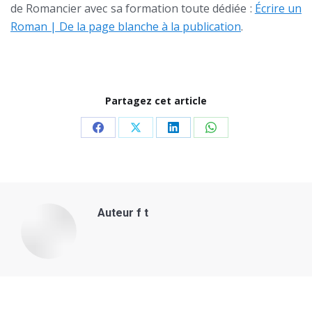
de Romancier avec sa formation toute dédiée :
Écrire un
Roman | De la page blanche à la publication
.
Partagez cet article
Share
Share
Share
Share
on
on
on
on
Facebook
X
LinkedIn
WhatsApp
Auteur
f t