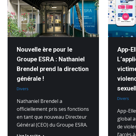
Nouvelle ère pour le
App-El
Groupe ESRA : Nathaniel
L’appl
Brendel prend la direction
victim
générale !
violen
sexuel
Divers
Divers
Nathaniel Brendel a
officiellement pris ses fonctions
App-Ell
en tant que nouveau Directeur
global a
Général (CEO) du Groupe ESRA.
de viole
l’accès 
Lire la suite