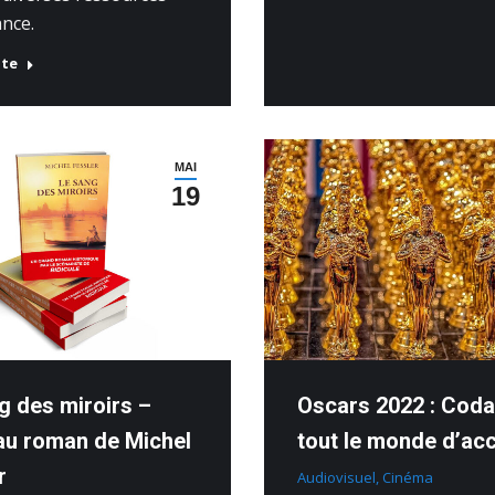
ance.
ite
MAI
19
g des miroirs –
Oscars 2022 : Cod
u roman de Michel
tout le monde d’ac
r
Audiovisuel
,
Cinéma