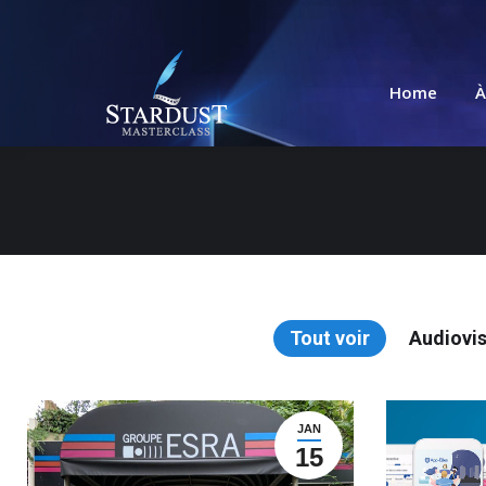
Home
À
Tout voir
Audiovis
JAN
15