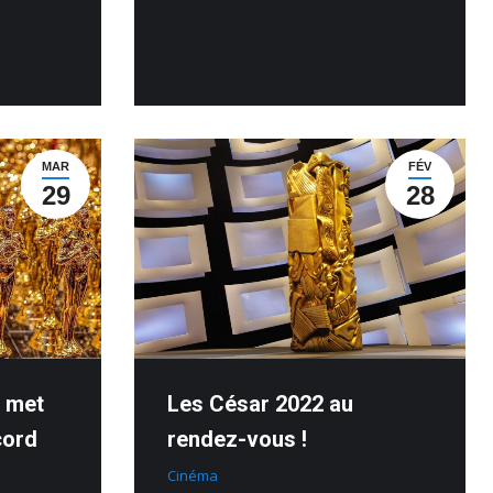
MAR
FÉV
29
28
a met
Les César 2022 au
cord
rendez-vous !
Cinéma