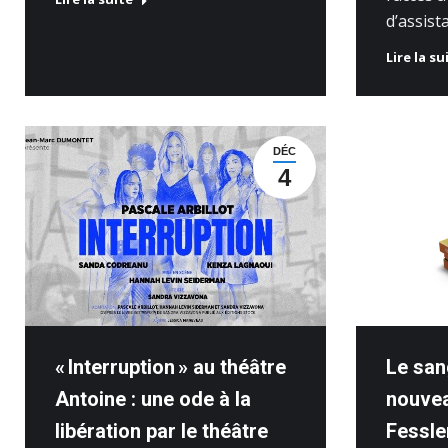
d’assist
Lire la su
DÉC
4
« Interruption » au théâtre
Le san
Antoine : une ode à la
nouvea
libération par le théâtre
Fessle