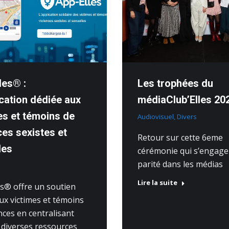
les® :
Les trophées du
ication dédiée aux
médiaClub’Elles 20
es et témoins de
Audiovisuel
,
Divers
ces sexistes et
Retour sur cette 6eme
les
cérémonie qui s’engage
parité dans les médias
Lire la suite
es® offre un soutien
ux victimes et témoins
nces en centralisant
à diverses ressources